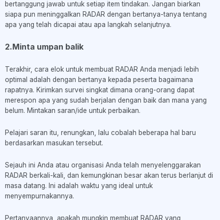
bertanggung jawab untuk setiap item tindakan. Jangan biarkan
siapa pun meninggalkan RADAR dengan bertanya-tanya tentang
apa yang telah dicapai atau apa langkah selanjutnya.
2.Minta umpan balik
Terakhir, cara elok untuk membuat RADAR Anda menjadi lebih
optimal adalah dengan bertanya kepada peserta bagaimana
rapatnya. Kirimkan survei singkat dimana orang-orang dapat
merespon apa yang sudah berjalan dengan baik dan mana yang
belum. Mintakan saran/ide untuk perbaikan.
Pelajari saran itu, renungkan, lalu cobalah beberapa hal baru
berdasarkan masukan tersebut.
Sejauh ini Anda atau organisasi Anda telah menyelenggarakan
RADAR berkali-kali, dan kemungkinan besar akan terus berlanjut di
masa datang. Ini adalah waktu yang ideal untuk
menyempurnakannya.
Pertanyaannya, apakah mungkin membuat RADAR yang