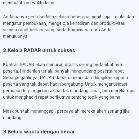
membutuhkan waktu lama.
Anda hanya perlu berlatih selama beberapa menit saja – mulai dari
mengatur pembukaan, mengelola kehadiran dan produktivitas
selama rapat berlangsung, serta bagaimana cara Anda
menutupnya.
2.Kelola RADAR untuk sukses
Kualitas RADAR akan menurun drastis seiring bertambahnya
peserta. Hindarilah terlalu banyak mengundang peserta rapat.
Sebagai gantinya, RADAR dapat direkam dan dibagikan kepada
peserta yang tak dapat hadir/bergabung. Untuk mengantisipasi
perasaan terpinggirkan akibat tak diundang rapat, beri mereka opsi
untuk menghadiri rapat berikutnya tentang topik yang sama.
Meskipun tak menanggapi, percayalah mereka akan senang jika
diundang.
3.Kelola waktu dengan benar