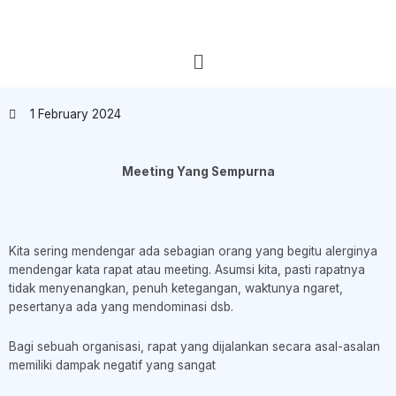
1 February 2024
Meeting Yang Sempurna
Kita sering mendengar ada sebagian orang yang begitu alerginya
mendengar kata rapat atau meeting. Asumsi kita, pasti rapatnya
tidak menyenangkan, penuh ketegangan, waktunya ngaret,
pesertanya ada yang mendominasi dsb.
Bagi sebuah organisasi, rapat yang dijalankan secara asal-asalan
memiliki dampak negatif yang sangat