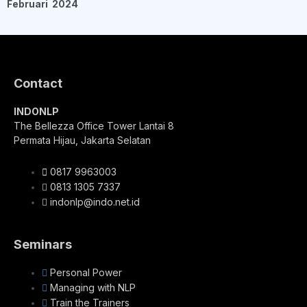
Februari 2024
Contact
INDONLP
The Bellezza Office Tower Lantai 8
Permata Hijau, Jakarta Selatan
0817 9963003
0813 1305 7337
indonlp@indo.net.id
Seminars
Personal Power
Managing with NLP
Train the Trainers