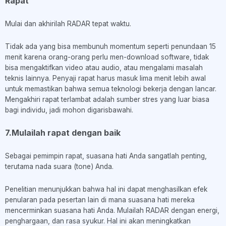
Rapat
Mulai dan akhirilah RADAR tepat waktu.
Tidak ada yang bisa membunuh momentum seperti penundaan 15
menit karena orang-orang perlu men-download software, tidak
bisa mengaktifkan video atau audio, atau mengalami masalah
teknis lainnya. Penyaji rapat harus masuk lima menit lebih awal
untuk memastikan bahwa semua teknologi bekerja dengan lancar.
Mengakhiri rapat terlambat adalah sumber stres yang luar biasa
bagi individu, jadi mohon digarisbawahi.
7.Mulailah rapat dengan baik
Sebagai pemimpin rapat, suasana hati Anda sangatlah penting,
terutama nada suara (tone) Anda.
Penelitian menunjukkan bahwa hal ini dapat menghasilkan efek
penularan pada pesertan lain di mana suasana hati mereka
mencerminkan suasana hati Anda. Mulailah RADAR dengan energi,
penghargaan, dan rasa syukur. Hal ini akan meningkatkan