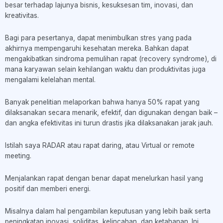
besar terhadap lajunya bisnis, kesuksesan tim, inovasi, dan
kreativitas.
Bagi para pesertanya, dapat menimbulkan stres yang pada
akhirnya mempengaruhi kesehatan mereka. Bahkan dapat
mengakibatkan sindroma pemulihan rapat (recovery syndrome), di
mana karyawan selain kehilangan waktu dan produktivitas juga
mengalami kelelahan mental.
Banyak penelitian melaporkan bahwa hanya 50% rapat yang
dilaksanakan secara menarik, efektif, dan digunakan dengan baik –
dan angka efektivitas ini turun drastis jika dilaksanakan jarak jauh.
Istilah saya RADAR atau rapat daring, atau Virtual or remote
meeting.
Menjalankan rapat dengan benar dapat menelurkan hasil yang
positif dan memberi energi.
Misalnya dalam hal pengambilan keputusan yang lebih baik serta
peningkatan inovasi, soliditas, kelincahan, dan ketahanan. Ini