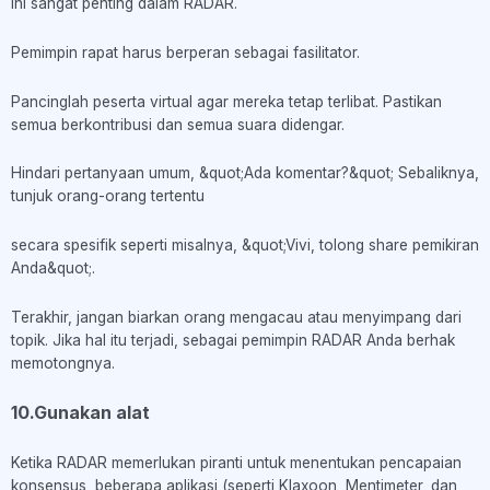
Ini sangat penting dalam RADAR.
Pemimpin rapat harus berperan sebagai fasilitator.
Pancinglah peserta virtual agar mereka tetap terlibat. Pastikan
semua berkontribusi dan semua suara didengar.
Hindari pertanyaan umum, &quot;Ada komentar?&quot; Sebaliknya,
tunjuk orang-orang tertentu
secara spesifik seperti misalnya, &quot;Vivi, tolong share pemikiran
Anda&quot;.
Terakhir, jangan biarkan orang mengacau atau menyimpang dari
topik. Jika hal itu terjadi, sebagai pemimpin RADAR Anda berhak
memotongnya.
10.Gunakan alat
Ketika RADAR memerlukan piranti untuk menentukan pencapaian
konsensus, beberapa aplikasi (seperti Klaxoon, Mentimeter, dan