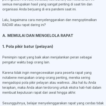
semua merupakan hasil yang sangat penting di saat tim dan
organisasi Anda berjuang di era pandemi saat ini.
Lalu, bagaimana cara menyelenggarakan dan mengoptimalkan
RADAR atau rapat daring ini?
A. MEMULAI DAN MENGELOLA RAPAT
1. Pola pikir batur (pelayan)
Pemimpin rapat yang baik akan menjalankan peran sebagai
pengatur waktu bagi orang lain.
Karena tidak ingin mengecewakan para peserta rapat yang
notabene merupakan orang-orang penting, mereka sering
mengadopsi pola pikir pelayan atau waitress. Jika hal itu Anda
terapkan, maka Anda akan terdorong untuk ekstra hati-hati dalam
membuat keputusan rapat dari awal hingga akhir.
Sesungguhnya, belajar menyelenggarakan rapat yang cerdas tidak