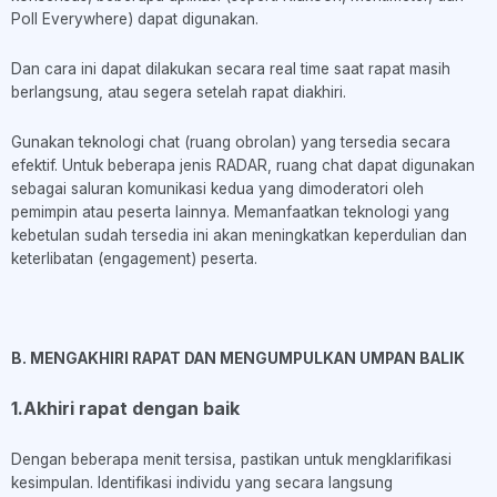
Poll Everywhere) dapat digunakan.
Dan cara ini dapat dilakukan secara real time saat rapat masih
berlangsung, atau segera setelah rapat diakhiri.
Gunakan teknologi chat (ruang obrolan) yang tersedia secara
efektif. Untuk beberapa jenis RADAR, ruang chat dapat digunakan
sebagai saluran komunikasi kedua yang dimoderatori oleh
pemimpin atau peserta lainnya. Memanfaatkan teknologi yang
kebetulan sudah tersedia ini akan meningkatkan keperdulian dan
keterlibatan (engagement) peserta.
B. MENGAKHIRI RAPAT DAN MENGUMPULKAN UMPAN BALIK
1.Akhiri rapat dengan baik
Dengan beberapa menit tersisa, pastikan untuk mengklarifikasi
kesimpulan. Identifikasi individu yang secara langsung