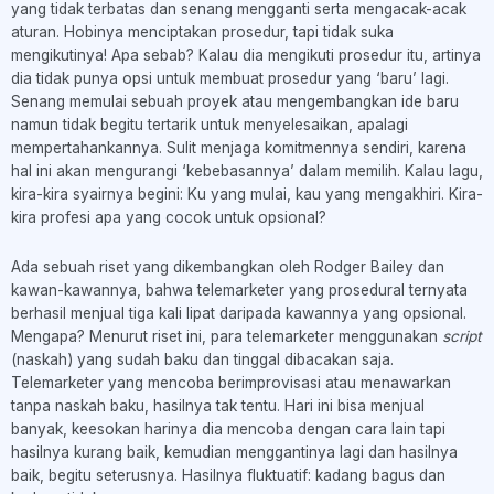
yang tidak terbatas dan senang mengganti serta mengacak-acak
aturan. Hobinya menciptakan prosedur, tapi tidak suka
mengikutinya! Apa sebab? Kalau dia mengikuti prosedur itu, artinya
dia tidak punya opsi untuk membuat prosedur yang ‘baru’ lagi.
Senang memulai sebuah proyek atau mengembangkan ide baru
namun tidak begitu tertarik untuk menyelesaikan, apalagi
mempertahankannya. Sulit menjaga komitmennya sendiri, karena
hal ini akan mengurangi ‘kebebasannya’ dalam memilih. Kalau lagu,
kira-kira syairnya begini: Ku yang mulai, kau yang mengakhiri. Kira-
kira profesi apa yang cocok untuk opsional?
Ada sebuah riset yang dikembangkan oleh Rodger Bailey dan
kawan-kawannya, bahwa telemarketer yang prosedural ternyata
berhasil menjual tiga kali lipat daripada kawannya yang opsional.
Mengapa? Menurut riset ini, para telemarketer menggunakan
script
(naskah) yang sudah baku dan tinggal dibacakan saja.
Telemarketer yang mencoba berimprovisasi atau menawarkan
tanpa naskah baku, hasilnya tak tentu. Hari ini bisa menjual
banyak, keesokan harinya dia mencoba dengan cara lain tapi
hasilnya kurang baik, kemudian menggantinya lagi dan hasilnya
baik, begitu seterusnya. Hasilnya fluktuatif: kadang bagus dan