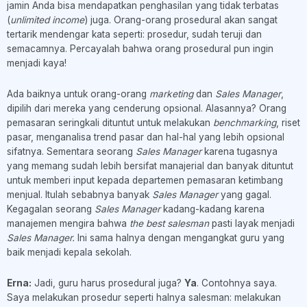
jamin Anda bisa mendapatkan penghasilan yang tidak terbatas
(
unlimited income
) juga. Orang-orang prosedural akan sangat
tertarik mendengar kata seperti: prosedur, sudah teruji dan
semacamnya. Percayalah bahwa orang prosedural pun ingin
menjadi kaya!
Ada baiknya untuk orang-orang
marketing
dan
Sales Manager
,
dipilih dari mereka yang cenderung opsional. Alasannya? Orang
pemasaran seringkali dituntut untuk melakukan
benchmarking
, riset
pasar, menganalisa trend pasar dan hal-hal yang lebih opsional
sifatnya. Sementara seorang
Sales Manager
karena tugasnya
yang memang sudah lebih bersifat manajerial dan banyak dituntut
untuk memberi input kepada departemen pemasaran ketimbang
menjual. Itulah sebabnya banyak
Sales Manager
yang gagal.
Kegagalan seorang
Sales Manager
kadang-kadang karena
manajemen mengira bahwa
the best salesman
pasti layak menjadi
Sales Manager.
Ini sama halnya dengan mengangkat guru yang
baik menjadi kepala sekolah.
Erna:
Jadi, guru harus prosedural juga?
Ya
. Contohnya saya.
Saya melakukan prosedur seperti halnya salesman: melakukan