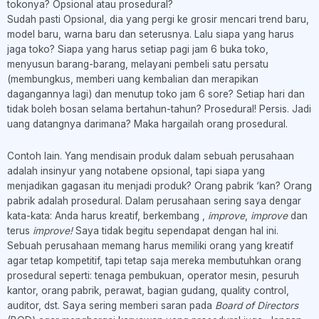
tokonya? Opsional atau prosedural?
Sudah pasti Opsional, dia yang pergi ke grosir mencari trend baru,
model baru, warna baru dan seterusnya. Lalu siapa yang harus
jaga toko? Siapa yang harus setiap pagi jam 6 buka toko,
menyusun barang-barang, melayani pembeli satu persatu
(membungkus, memberi uang kembalian dan merapikan
dagangannya lagi) dan menutup toko jam 6 sore? Setiap hari dan
tidak boleh bosan selama bertahun-tahun? Prosedural! Persis. Jadi
uang datangnya darimana? Maka hargailah orang prosedural.
Contoh lain. Yang mendisain produk dalam sebuah perusahaan
adalah insinyur yang notabene opsional, tapi siapa yang
menjadikan gagasan itu menjadi produk? Orang pabrik ‘kan? Orang
pabrik adalah prosedural. Dalam perusahaan sering saya dengar
kata-kata: Anda harus kreatif, berkembang ,
improve
,
improve
dan
terus
improve!
Saya tidak begitu sependapat dengan hal ini.
Sebuah perusahaan memang harus memiliki orang yang kreatif
agar tetap kompetitif, tapi tetap saja mereka membutuhkan orang
prosedural seperti: tenaga pembukuan, operator mesin, pesuruh
kantor, orang pabrik, perawat, bagian gudang, quality control,
auditor, dst. Saya sering memberi saran pada
Board of Directors