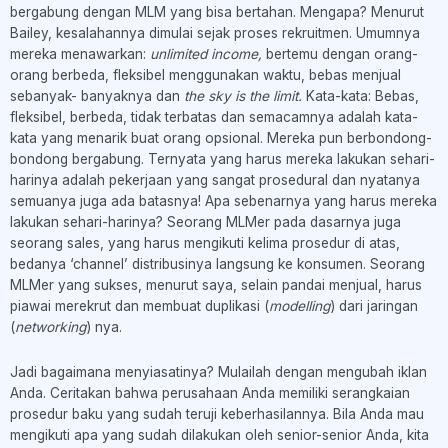
bergabung dengan MLM yang bisa bertahan. Mengapa? Menurut
Bailey, kesalahannya dimulai sejak proses rekruitmen. Umumnya
mereka menawarkan:
unlimited income,
bertemu dengan orang-
orang berbeda, fleksibel menggunakan waktu, bebas menjual
sebanyak- banyaknya dan
the sky is the limit.
Kata-kata: Bebas,
fleksibel, berbeda, tidak terbatas dan semacamnya adalah kata-
kata yang menarik buat orang opsional. Mereka pun berbondong-
bondong bergabung. Ternyata yang harus mereka lakukan sehari-
harinya adalah pekerjaan yang sangat prosedural dan nyatanya
semuanya juga ada batasnya! Apa sebenarnya yang harus mereka
lakukan sehari-harinya? Seorang MLMer pada dasarnya juga
seorang sales, yang harus mengikuti kelima prosedur di atas,
bedanya ‘channel’ distribusinya langsung ke konsumen. Seorang
MLMer yang sukses, menurut saya, selain pandai menjual, harus
piawai merekrut dan membuat duplikasi (
modelling
) dari jaringan
(
networking
) nya.
Jadi bagaimana menyiasatinya? Mulailah dengan mengubah iklan
Anda. Ceritakan bahwa perusahaan Anda memiliki serangkaian
prosedur baku yang sudah teruji keberhasilannya. Bila Anda mau
mengikuti apa yang sudah dilakukan oleh senior-senior Anda, kita