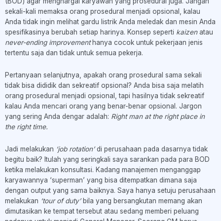
(BOD) agar menghargai karyawan yang prosedural juga. Jangan
sekali-kali memaksa orang prosedural menjadi opsional, kalau
Anda tidak ingin melihat gardu listrik Anda meledak dan mesin Anda
spesifikasinya berubah setiap harinya. Konsep seperti
kaizen
atau
never-ending improvement
hanya cocok untuk pekerjaan jenis
tertentu saja dan tidak untuk semua pekerja.
Pertanyaan selanjutnya, apakah orang prosedural sama sekali
tidak bisa dididik dan sekreatif opsional? Anda bisa saja melatih
orang prosedural menjadi opsional, tapi hasilnya tidak sekreatif
kalau Anda mencari orang yang benar-benar opsional. Jargon
yang sering Anda dengar adalah:
Right man at the right place in
the right time.
Jadi melakukan
‘job rotation’
di perusahaan pada dasarnya tidak
begitu baik? Itulah yang seringkali saya sarankan pada para BOD
ketika melakukan konsultasi. Kadang manajemen menganggap
karyawannya ‘superman’ yang bisa ditempatkan dimana saja
dengan output yang sama baiknya. Saya hanya setuju perusahaan
melakukan
‘tour of duty’
bila yang bersangkutan memang akan
dimutasikan ke tempat tersebut atau sedang memberi peluang