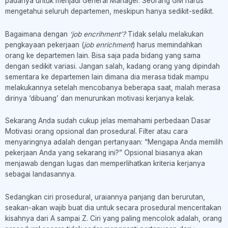
padanya untuk menjadi General Manager. Seorang GM harus
mengetahui seluruh departemen, meskipun hanya sedikit-sedikit.
Bagaimana dengan
‘job encrihment’?
Tidak selalu melakukan
pengkayaan pekerjaan (
job enrichment
) harus memindahkan
orang ke departemen lain. Bisa saja pada bidang yang sama
dengan sedikit variasi. Jangan salah, kadang orang yang dipindah
sementara ke departemen lain dimana dia merasa tidak mampu
melakukannya setelah mencobanya beberapa saat, malah merasa
dirinya ‘dibuang’ dan menurunkan motivasi kerjanya kelak.
Sekarang Anda sudah cukup jelas memahami perbedaan Dasar
Motivasi orang opsional dan prosedural. Filter atau cara
menyaringnya adalah dengan pertanyaan: “Mengapa Anda memilih
pekerjaan Anda yang sekarang ini?” Opsional biasanya akan
menjawab dengan lugas dan memperlihatkan kriteria kerjanya
sebagai landasannya.
Sedangkan ciri prosedural, uraiannya panjang dan berurutan,
seakan-akan wajib buat dia untuk secara prosedural menceritakan
kisahnya dari A sampai Z. Ciri yang paling mencolok adalah, orang