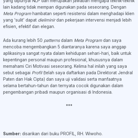
yang dipunyai NLP dan merupakan jawaban mengapa teknik-teknik
lain kadang tidak mempan digunakan pada seseorang. Dengan
Meta Program
hambatan seperti resistensi dalam menghadapi klien
yang ‘sulit’ dapat
dieliminir
dan pekerjaan intervensi menjadi lebih
efisien, efektif dan elegan.
Ada kurang lebih 50
patterns
dalam
Meta Program
dan saya
mencoba mengembangkan 5 diantaranya karena saya anggap
aplikasinya sangat nyata dalam kehidupan sehari-hari, baik untuk
kepentingan personal maupun profesional, khususnya dalam
memahami Ciri Motivasi seseorang. Kelima hal inilah yang saya
sebut sebagai
Profil
(telah saya daftarkan pada Direktorat Jendral
Paten dan Hak Cipta) dan saya uji validasi serta manfaatnya
selama bertahun-tahun dan ternyata cocok digunakan dalam
pengembangan pribadi maupun organisasi di Indonesia.
***
Sumber:
disarikan dari buku PROFIL, RH. Wiwoho.