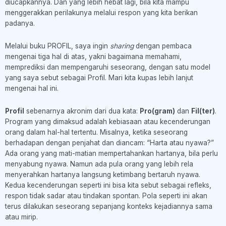
diucapkannya. Dan yang lebih hebat lagi, bila kita mampu
menggerakkan perilakunya melalui respon yang kita berikan
padanya.
Melalui buku PROFIL, saya ingin
sharing
dengan pembaca
mengenai tiga hal di atas, yakni bagaimana memahami,
memprediksi dan mempengaruhi seseorang, dengan satu model
yang saya sebut sebagai Profil. Mari kita kupas lebih lanjut
mengenai hal ini.
Profil
sebenarnya akronim dari dua kata:
Pro(gram)
dan
Fil(ter)
.
Program yang dimaksud adalah kebiasaan atau kecenderungan
orang dalam hal-hal tertentu. Misalnya, ketika seseorang
berhadapan dengan penjahat dan diancam: “Harta atau nyawa?”
Ada orang yang mati-matian mempertahankan hartanya, bila perlu
menyabung nyawa. Namun ada pula orang yang lebih rela
menyerahkan hartanya langsung ketimbang bertaruh nyawa.
Kedua kecenderungan seperti ini bisa kita sebut sebagai refleks,
respon tidak sadar atau tindakan spontan. Pola seperti ini akan
terus dilakukan seseorang sepanjang konteks kejadiannya sama
atau mirip.