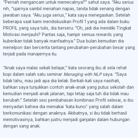
“Pernah mengancam untuk memecatnya?” sahut saya. “Aku serius
nih, “ujarnya sambil menahan napas, tanda tidak senang dengan
jawaban saya. “Aku juga serius,” kata saya menegaskan. Setelah
beberapa saat kami mendiskusikan Profil 1 yang ada dalam buku
PROFIL yang saya tulis, dia berseru: ”Oh, jadi dia memiliki Tingkat
Motivasi menjauhi? Pantas saja, hampir semua rewards yang
kuberikan tidak banyak manfaatnya.” Dua bulan kemudian dia
menelpon dan bercerita tantang perubahan-perubahan besar yang
terjadi pada manajernya itu.
“Anak saya malas sekali belajar,” kata seorang ibu di sela rehat
kopi dalam salah satu seminar
Managing with NLP
saya. “Saya
tidak tahu, mau jadi apa dia kelak. Berkali-kali saya nasihati,
bahkan saya tunjukkan contoh anak-anak yang putus sekolah dan
kemudian menjadi anak jalanan, tapi tetap saja tuh dia tidak mau
berubah.” Setelah sesi pembahasan kombinasi Profil selesai, si ibu
menyadari bahwa dia memakai ‘kata kunci’ yang salah dalam
berkomunikasi dengan anaknya. Akibatnya, si ibu tidak berhasil
memotivasinya, bahkan justru menjadi ganjalan dalam hubungan
dengan sang anak.