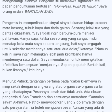
menghalangi jalannya. Pengemis itu membawa signboard atau
papan pengumuman bertulisan,
“Homeless. PLEASE HELP.”
Saya
orang miskin.
BANTULAH SAYA.
Pengemis ini memperlihatkan sinyal-sinyal tekanan hidup: tatapan
mata kosong, tubuh kuyu dan tiada gairah. Seorang lelaki tua yang
pantas dikasihani. “Saya tidak ingin berpura-pura menjadi
pahlawan. Hanya saja, ketika seseorang yang sangat miskin
menatap bola mata saya secara langsung, hati saya tergugah
untuk sekedar memberinya satu atau dua dolar,” katanya. “Namun
kali ini saya ingin melangkah lebih jauh ketimbang hanya
memberinya satu dollar. Saya memutuskan untuk meningkatkan
efektifitas kemampuan ‘menjual’nya. Seperti pepatah Berilah kail,
bukan ikannya,” imbuhnya.
Menurut Patrick, tantangan pertama pada “calon klien”-nya ini
mirip sekali dengan orang-orang atau organisasi-organisasi lain
yang dihadapinya: Pesannya lemah dan tidak unik. Ada ribuan
pengemis di San Francisco dan semuanya memohon “Bantulah
saya”. Akhirnya, Patrick menyodorkan uang 2 dolarnya dengan
satu persyaratan: ia boleh mengubah pesan/tulisan yang ada di