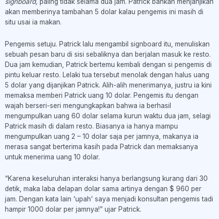
signboard,
paling tidak selama dua jam. Patrick bahkan menjanjikan
akan memberinya tambahan 5 dolar kalau pengemis ini masih di
situ usai ia makan.
Pengemis setuju. Patrick lalu mengambil signboard itu, menuliskan
sebuah pesan baru di sisi sebaliknya dan berjalan masuk ke resto.
Dua jam kemudian, Patrick bertemu kembali dengan si pengemis di
pintu keluar resto. Lelaki tua tersebut menolak dengan halus uang
5 dolar yang dijanjikan Patrick. Alih-alih menerimanya, justru ia kini
memaksa memberi Patrick uang 10 dolar. Pengemis itu dengan
wajah berseri-seri mengungkapkan bahwa ia berhasil
mengumpulkan uang 60 dolar selama kurun waktu dua jam, selagi
Patrick masih di dalam resto. Biasanya ia hanya mampu
mengumpulkan uang 2 – 10 dolar saja per jamnya, makanya ia
merasa sangat berterima kasih pada Patrick dan memaksanya
untuk menerima uang 10 dolar.
“Karena keseluruhan interaksi hanya berlangsung kurang dari 30
detik, maka laba delapan dolar sama artinya dengan $ 960 per
jam. Dengan kata lain ‘upah’ saya menjadi konsultan pengemis tadi
hampir 1000 dolar per jamnya!” ujar Patrick.